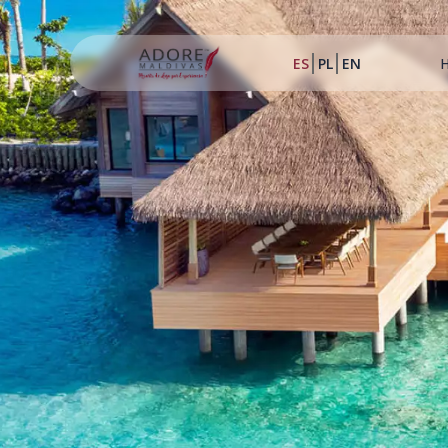
ES
PL
EN