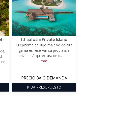
l -
Ithaafushi Private Island
El epítome del lujo maldivo de alta
gama es reservar su propia isla
ada,
privada. Arquitectura de d...
Lee
ch
más
Lee
PRECIO BAJO DEMANDA
PIDA PRESUPUESTO