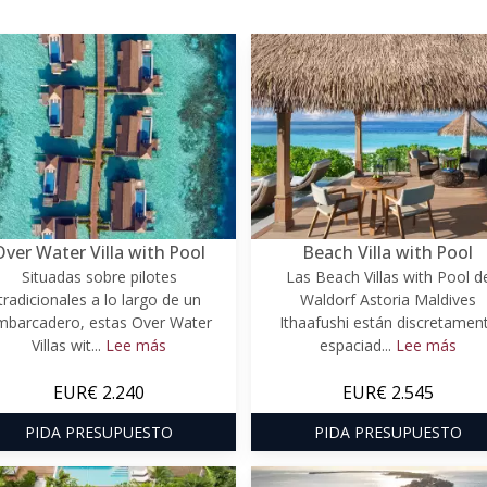
Over Water Villa with Pool
Beach Villa with Pool
Situadas sobre pilotes
Las Beach Villas with Pool d
tradicionales a lo largo de un
Waldorf Astoria Maldives
mbarcadero, estas Over Water
Ithaafushi están discretamen
Villas wit...
Lee más
espaciad...
Lee más
EUR€ 2.240
EUR€ 2.545
PIDA PRESUPUESTO
PIDA PRESUPUESTO