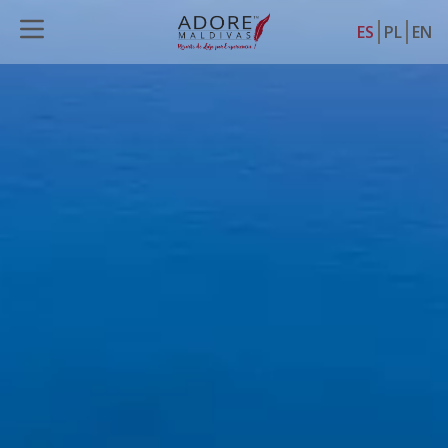
ES
PL
EN