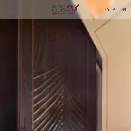
ES
PL
EN