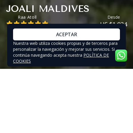
JOALI MALDIVES
Raa Atoll
Desde
US $1,934
ACEPTAR
Nuestra web utiliza cookies propias y de terceros para
personalizar la navegación y mejorar sus servicios. Si
continúa navegando acepta nuestra
POLÍTICA DE
COOKIES
JOALI MALDIVES - OFERTAS
ESPECIALES
OFERTAS ESPECIALES DE HASTA EL 35% EN
JOALI MALDIVES
Reserve su estancia en JOALI Maldives por un