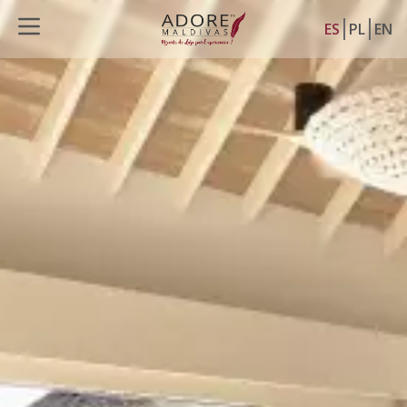
ES
PL
EN