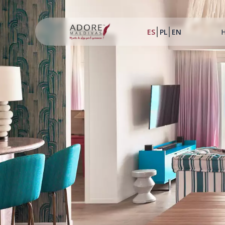
ES
PL
EN