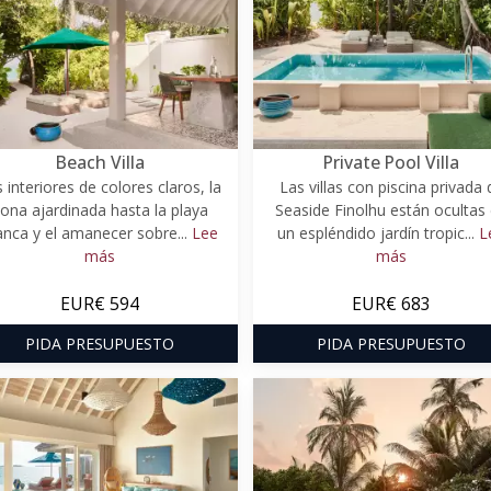
Beach Villa
Private Pool Villa
 interiores de colores claros, la
Las villas con piscina privada 
ona ajardinada hasta la playa
Seaside Finolhu están ocultas
anca y el amanecer sobre...
Lee
un espléndido jardín tropic...
L
más
más
EUR€ 594
EUR€ 683
PIDA PRESUPUESTO
PIDA PRESUPUESTO