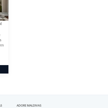
l
e
s
dos
AS
ADORE MALDIVAS