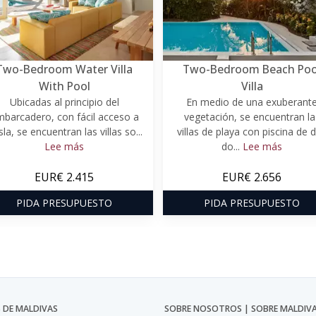
Two-Bedroom Water Villa
Two-Bedroom Beach Poo
With Pool
Villa
Ubicadas al principio del
En medio de una exuberant
barcadero, con fácil acceso a
vegetación, se encuentran la
isla, se encuentran las villas so...
villas de playa con piscina de 
Lee más
do...
Lee más
EUR€ 2.415
EUR€ 2.656
PIDA PRESUPUESTO
PIDA PRESUPUESTO
 DE MALDIVAS
SOBRE NOSOTROS | SOBRE MALDIV