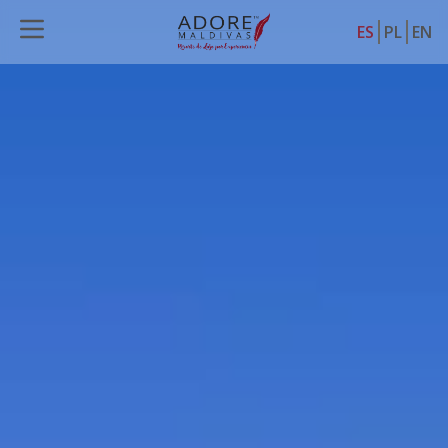
ES
PL
EN