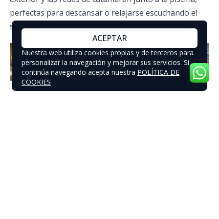
perfectas para descansar o relajarse escuchando el
sonido del mar.
ACEPTAR
Nuestra web utiliza cookies propias y de terceros para
personalizar la navegación y mejorar sus servicios. Si
continúa navegando acepta nuestra
POLÍTICA DE
COOKIES
Todos los huéspedes alojados en el Soneva Chapter
02 tienen derecho a disfrutar de todas las facetas de
Soneva Jani, incluidas experiencias exclusivas
ilimitadas, submarinismo y tratamientos de spa
gracias a «Soneva Unlimited».