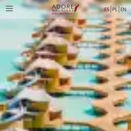
ES
PL
EN