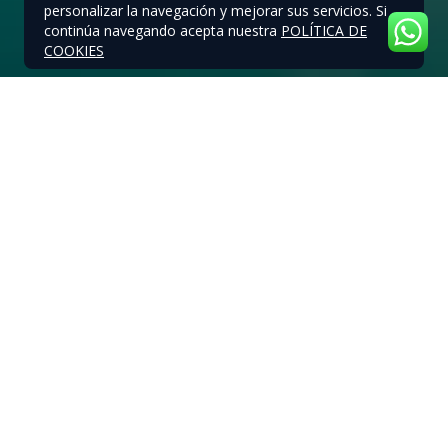
personalizar la navegación y mejorar sus servicios. Si
continúa navegando acepta nuestra
POLÍTICA DE
COOKIES
EN DETALLE
Kuramathi Maldives es una extensa isla de 1,8 km de
longitud, con hectáreas de exuberante vegetación
rodeadas de espectaculares playas que se estrechan
en un interminable banco de arena. Además, cuenta
con un excelente Kid’s club, con actividades a medida
para niños de todas las edades, con cuidadores
profesionales y capacitados que harán que los más
pequeños se diviertan, mientras sus padres hacen lo
mismo. Una casa en el árbol, amplia zona al aire libre,
una gran piscina infantil, y un montón de actividades
artísticas, deportivas y artesanales para el disfrute de