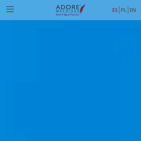
ES
PL
EN