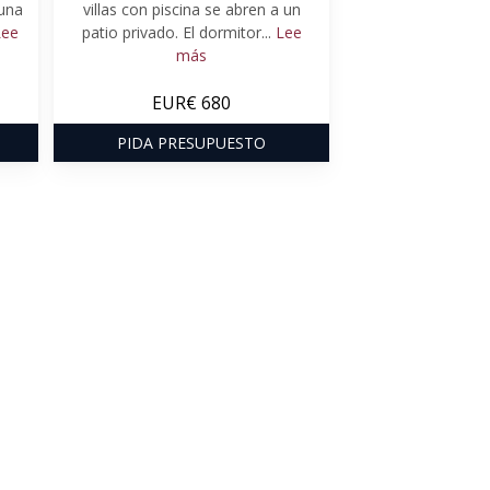
guna
villas con piscina se abren a un
Lee
patio privado. El dormitor...
Lee
más
EUR€ 680
PIDA PRESUPUESTO