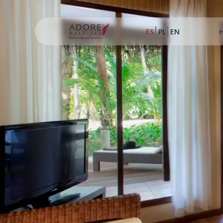
ES
PL
EN