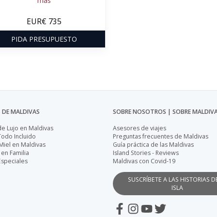
más
EUR€ 735
PIDA PRESUPUESTO
 DE MALDIVAS
SOBRE NOSOTROS | SOBRE MALDIV
de Lujo en Maldivas
Asesores de viajes
Todo Incluido
Preguntas frecuentes de Maldivas
Miel en Maldivas
Guía práctica de las Maldivas
 en Familia
Island Stories - Reviews
Especiales
Maldivas con Covid-19
SUSCRÍBETE A LAS HISTORIAS D
ISLA