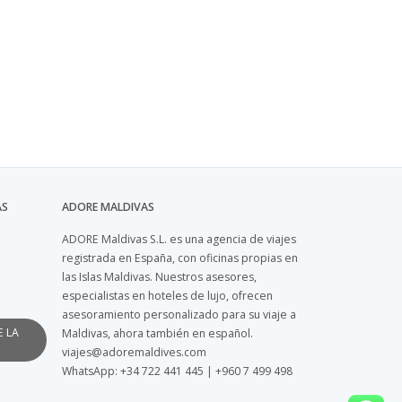
AS
ADORE MALDIVAS
ADORE Maldivas S.L. es una agencia de viajes
registrada en España, con oficinas propias en
las Islas Maldivas. Nuestros asesores,
especialistas en hoteles de lujo, ofrecen
asesoramiento personalizado para su viaje a
E LA
Maldivas, ahora también en español.
viajes@adoremaldives.com
WhatsApp: +34 722 441 445 | +960 7 499 498