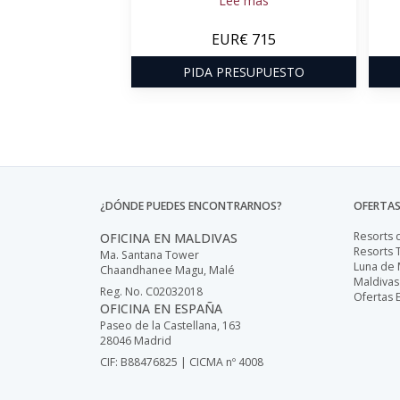
Lee más
EUR€ 715
PIDA PRESUPUESTO
¿DÓNDE PUEDES ENCONTRARNOS?
OFERTAS
Resorts 
OFICINA EN MALDIVAS
Resorts 
Ma. Santana Tower
Luna de 
Chaandhanee Magu, Malé
Maldivas
Reg. No. C02032018
Ofertas 
OFICINA EN ESPAÑA
Paseo de la Castellana, 163
28046 Madrid
CIF: B88476825 | CICMA nº 4008