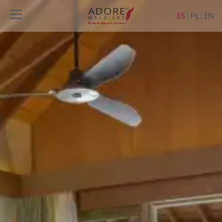
ES
PL
EN