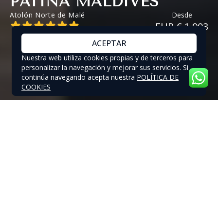
PATINA MALDIVES
Atolón Norte de Malé
Desde
EUR € 1,903
ACEPTAR
Nuestra web utiliza cookies propias y de terceros para
personalizar la navegación y mejorar sus servicios. Si
continúa navegando acepta nuestra
POLÍTICA DE
COOKIES
PATINA MALDIVES - OFERTAS
ESPECIALES
OFERTAS ESPECIALES Y DESCUENTOS HASTA
EL 25% EN PATINA MALDIVES
Alójese 04 noches o más en Patina Maldivas y
disfrute de: