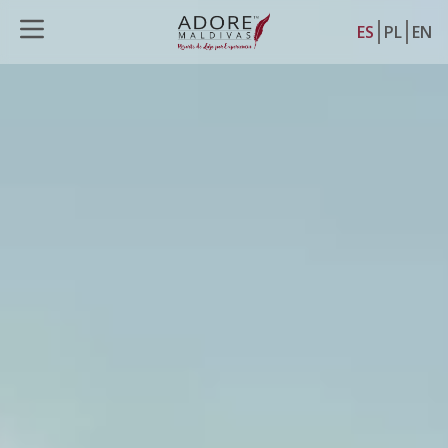
ES
PL
EN