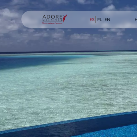
ES
PL
EN