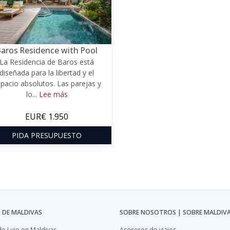
aros Residence with Pool
La Residencia de Baros está
diseñada para la libertad y el
pacio absolutos. Las parejas y
lo...
Lee más
EUR€ 1.950
PIDA PRESUPUESTO
 DE MALDIVAS
SOBRE NOSOTROS | SOBRE MALDIV
de Lujo en Maldivas
Asesores de viajes